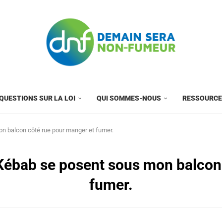
QUESTIONS SUR LA LOI
QUI SOMMES-NOUS
RESSOURC
n balcon côté rue pour manger et fumer.
Kébab se posent sous mon balcon
fumer.