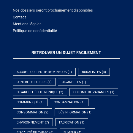
Nos dossiers seront prochainement disponibles
Contact
Mentions lé
gales
Politique de confidentialité
RETROUVER UN SUJET FACILEMENT
ACCUEIL COLLECTIF DE MINEURS
(1)
BURALISTES
(4)
CENTRE DE LOISIRS
(1)
CIGARETTES
(1)
CIGARETTE ÉLECTRONIQUE
(2)
COLONIE DE VACANCES
(1)
COMMUNIQUÉ
(1)
CONDAMNATION
(1)
e
CONSOMMATION
(2)
DÉSINFORMATION
(1)
ENVIRONNEMENT
(7)
FABRICATION
(1)
FISCALITÉ DU TABAC
(6)
FUMEUR
(4)