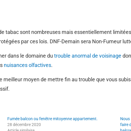
e de tabac sont nombreuses mais essentiellement limitée
rotégées par ces lois. DNF-Demain sera Non-Fumeur lutte 
cher dans le domaine du
trouble anormal de voisinage
dont
es
nuisances olfactives
.
le meilleur moyen de mettre fin au trouble que vous subis
ssif.
Fumée balcon ou fenêtre mitoyenne appartement.
Nous 
28 décembre 2020
faire
Article similaire
balcon