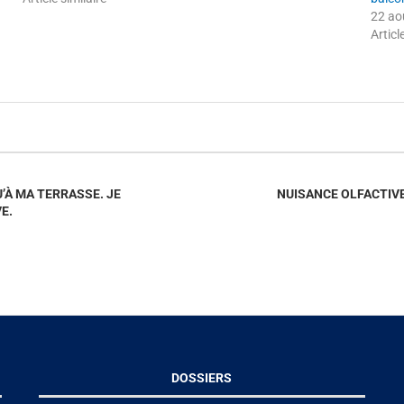
22 ao
Articl
’À MA TERRASSE. JE
NUISANCE OLFACTIV
E.
DOSSIERS