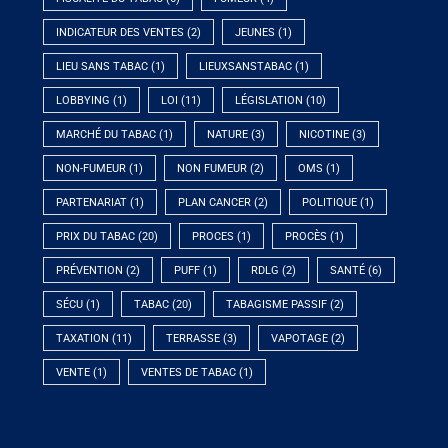
INDICATEUR DES VENTES
(2)
JEUNES
(1)
LIEU SANS TABAC
(1)
LIEUXSANSTABAC
(1)
LOBBYING
(1)
LOI
(11)
LÉGISLATION
(10)
MARCHÉ DU TABAC
(1)
NATURE
(3)
NICOTINE
(3)
NON-FUMEUR
(1)
NON FUMEUR
(2)
OMS
(1)
PARTENARIAT
(1)
PLAN CANCER
(2)
POLITIQUE
(1)
PRIX DU TABAC
(20)
PROCES
(1)
PROCÈS
(1)
PRÉVENTION
(2)
PUFF
(1)
RDLG
(2)
SANTÉ
(6)
SÉCU
(1)
TABAC
(20)
TABAGISME PASSIF
(2)
TAXATION
(11)
TERRASSE
(3)
VAPOTAGE
(2)
VENTE
(1)
VENTES DE TABAC
(1)