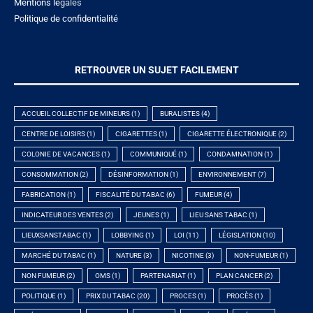
Mentions lé
gales
Politique de confidentialité
RETROUVER UN SUJET FACILEMENT
ACCUEIL COLLECTIF DE MINEURS
(1)
BURALISTES
(4)
CENTRE DE LOISIRS
(1)
CIGARETTES
(1)
CIGARETTE ÉLECTRONIQUE
(2)
COLONIE DE VACANCES
(1)
COMMUNIQUÉ
(1)
CONDAMNATION
(1)
CONSOMMATION
(2)
DÉSINFORMATION
(1)
ENVIRONNEMENT
(7)
FABRICATION
(1)
FISCALITÉ DU TABAC
(6)
FUMEUR
(4)
INDICATEUR DES VENTES
(2)
JEUNES
(1)
LIEU SANS TABAC
(1)
LIEUXSANSTABAC
(1)
LOBBYING
(1)
LOI
(11)
LÉGISLATION
(10)
MARCHÉ DU TABAC
(1)
NATURE
(3)
NICOTINE
(3)
NON-FUMEUR
(1)
NON FUMEUR
(2)
OMS
(1)
PARTENARIAT
(1)
PLAN CANCER
(2)
POLITIQUE
(1)
PRIX DU TABAC
(20)
PROCES
(1)
PROCÈS
(1)