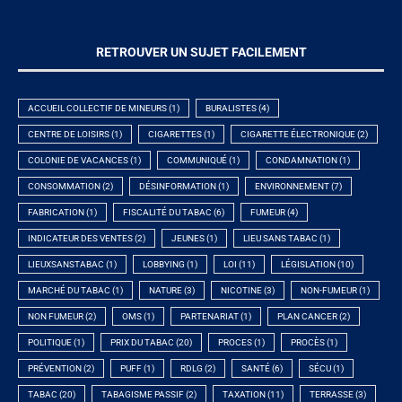
RETROUVER UN SUJET FACILEMENT
ACCUEIL COLLECTIF DE MINEURS
(1)
BURALISTES
(4)
CENTRE DE LOISIRS
(1)
CIGARETTES
(1)
CIGARETTE ÉLECTRONIQUE
(2)
COLONIE DE VACANCES
(1)
COMMUNIQUÉ
(1)
CONDAMNATION
(1)
CONSOMMATION
(2)
DÉSINFORMATION
(1)
ENVIRONNEMENT
(7)
FABRICATION
(1)
FISCALITÉ DU TABAC
(6)
FUMEUR
(4)
INDICATEUR DES VENTES
(2)
JEUNES
(1)
LIEU SANS TABAC
(1)
LIEUXSANSTABAC
(1)
LOBBYING
(1)
LOI
(11)
LÉGISLATION
(10)
MARCHÉ DU TABAC
(1)
NATURE
(3)
NICOTINE
(3)
NON-FUMEUR
(1)
NON FUMEUR
(2)
OMS
(1)
PARTENARIAT
(1)
PLAN CANCER
(2)
POLITIQUE
(1)
PRIX DU TABAC
(20)
PROCES
(1)
PROCÈS
(1)
PRÉVENTION
(2)
PUFF
(1)
RDLG
(2)
SANTÉ
(6)
SÉCU
(1)
TABAC
(20)
TABAGISME PASSIF
(2)
TAXATION
(11)
TERRASSE
(3)