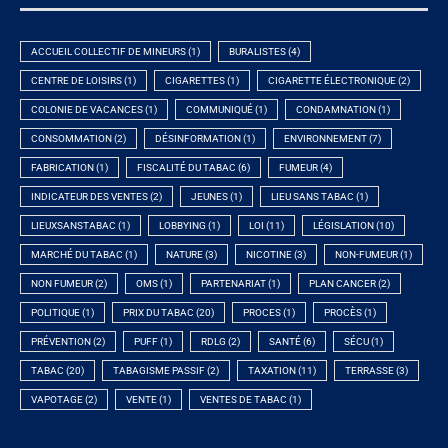
ACCUEIL COLLECTIF DE MINEURS
(1)
BURALISTES
(4)
CENTRE DE LOISIRS
(1)
CIGARETTES
(1)
CIGARETTE ÉLECTRONIQUE
(2)
COLONIE DE VACANCES
(1)
COMMUNIQUÉ
(1)
CONDAMNATION
(1)
CONSOMMATION
(2)
DÉSINFORMATION
(1)
ENVIRONNEMENT
(7)
FABRICATION
(1)
FISCALITÉ DU TABAC
(6)
FUMEUR
(4)
INDICATEUR DES VENTES
(2)
JEUNES
(1)
LIEU SANS TABAC
(1)
LIEUXSANSTABAC
(1)
LOBBYING
(1)
LOI
(11)
LÉGISLATION
(10)
MARCHÉ DU TABAC
(1)
NATURE
(3)
NICOTINE
(3)
NON-FUMEUR
(1)
NON FUMEUR
(2)
OMS
(1)
PARTENARIAT
(1)
PLAN CANCER
(2)
POLITIQUE
(1)
PRIX DU TABAC
(20)
PROCES
(1)
PROCÈS
(1)
PRÉVENTION
(2)
PUFF
(1)
RDLG
(2)
SANTÉ
(6)
SÉCU
(1)
TABAC
(20)
TABAGISME PASSIF
(2)
TAXATION
(11)
TERRASSE
(3)
VAPOTAGE
(2)
VENTE
(1)
VENTES DE TABAC
(1)