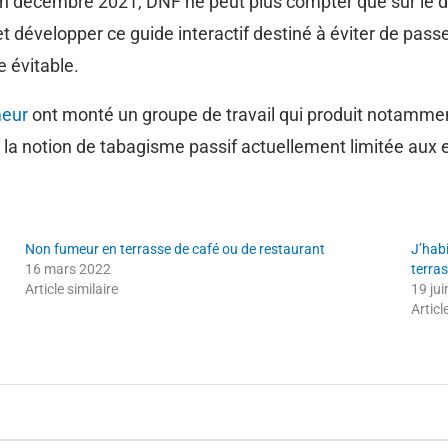
en décembre 2021, DNF ne peut plus compter que sur le
 développer ce guide interactif destiné à éviter de passer 
e évitable.
eur
ont monté un groupe de travail qui produit notammen
 la notion de tabagisme passif actuellement limitée aux 
Non fumeur en terrasse de café ou de restaurant
J’habi
16 mars 2022
terras
Article similaire
19 ju
Articl