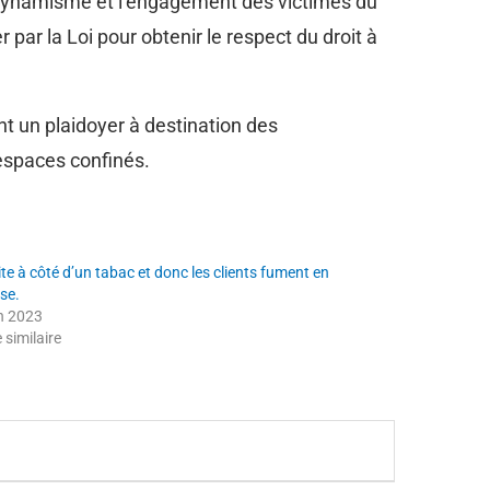
 dynamisme et l’engagement des victimes du
par la Loi pour obtenir le respect du droit à
t un plaidoyer à destination des
espaces confinés.
te à côté d’un tabac et donc les clients fument en
se.
in 2023
e similaire