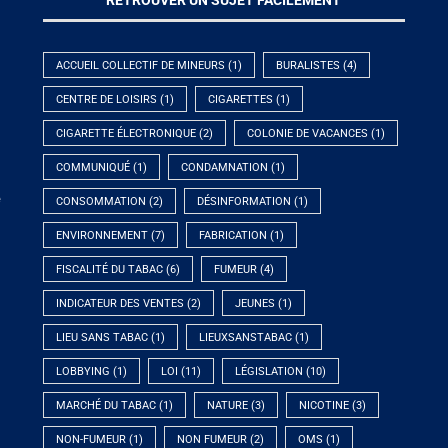
ACCUEIL COLLECTIF DE MINEURS
(1)
BURALISTES
(4)
CENTRE DE LOISIRS
(1)
CIGARETTES
(1)
CIGARETTE ÉLECTRONIQUE
(2)
COLONIE DE VACANCES
(1)
COMMUNIQUÉ
(1)
CONDAMNATION
(1)
e
CONSOMMATION
(2)
DÉSINFORMATION
(1)
ENVIRONNEMENT
(7)
FABRICATION
(1)
FISCALITÉ DU TABAC
(6)
FUMEUR
(4)
INDICATEUR DES VENTES
(2)
JEUNES
(1)
LIEU SANS TABAC
(1)
LIEUXSANSTABAC
(1)
LOBBYING
(1)
LOI
(11)
LÉGISLATION
(10)
MARCHÉ DU TABAC
(1)
NATURE
(3)
NICOTINE
(3)
NON-FUMEUR
(1)
NON FUMEUR
(2)
OMS
(1)