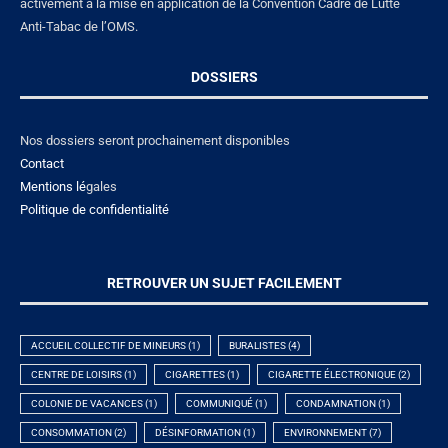
activement à la mise en application de la Convention Cadre de Lutte
Anti-Tabac de l’OMS.
DOSSIERS
Nos dossiers seront prochainement disponibles
Contact
Mentions lé
gales
Politique de confidentialité
RETROUVER UN SUJET FACILEMENT
ACCUEIL COLLECTIF DE MINEURS
(1)
BURALISTES
(4)
CENTRE DE LOISIRS
(1)
CIGARETTES
(1)
CIGARETTE ÉLECTRONIQUE
(2)
COLONIE DE VACANCES
(1)
COMMUNIQUÉ
(1)
CONDAMNATION
(1)
CONSOMMATION
(2)
DÉSINFORMATION
(1)
ENVIRONNEMENT
(7)