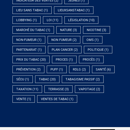
INDICATEUR DES VENTES
(2)
JEUNES
(1)
LIEU SANS TABAC
(1)
LIEUXSANSTABAC
(1)
LOBBYING
(1)
LOI
(11)
LÉGISLATION
(10)
MARCHÉ DU TABAC
(1)
NATURE
(3)
NICOTINE
(3)
NON-FUMEUR
(1)
NON FUMEUR
(2)
OMS
(1)
PARTENARIAT
(1)
PLAN CANCER
(2)
POLITIQUE
(1)
PRIX DU TABAC
(20)
PROCES
(1)
PROCÈS
(1)
PRÉVENTION
(2)
PUFF
(1)
RDLG
(2)
SANTÉ
(6)
SÉCU
(1)
TABAC
(20)
TABAGISME PASSIF
(2)
TAXATION
(11)
TERRASSE
(3)
VAPOTAGE
(2)
VENTE
(1)
VENTES DE TABAC
(1)