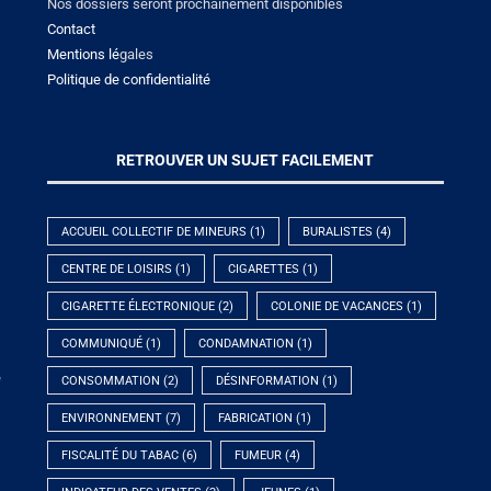
Nos dossiers seront prochainement disponibles
Contact
Mentions lé
gales
Politique de confidentialité
RETROUVER UN SUJET FACILEMENT
ACCUEIL COLLECTIF DE MINEURS
(1)
BURALISTES
(4)
CENTRE DE LOISIRS
(1)
CIGARETTES
(1)
CIGARETTE ÉLECTRONIQUE
(2)
COLONIE DE VACANCES
(1)
COMMUNIQUÉ
(1)
CONDAMNATION
(1)
e
CONSOMMATION
(2)
DÉSINFORMATION
(1)
ENVIRONNEMENT
(7)
FABRICATION
(1)
FISCALITÉ DU TABAC
(6)
FUMEUR
(4)