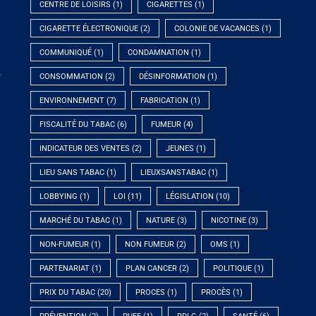
CENTRE DE LOISIRS
(1)
CIGARETTES
(1)
CIGARETTE ÉLECTRONIQUE
(2)
COLONIE DE VACANCES
(1)
COMMUNIQUÉ
(1)
CONDAMNATION
(1)
e
CONSOMMATION
(2)
DÉSINFORMATION
(1)
ENVIRONNEMENT
(7)
FABRICATION
(1)
FISCALITÉ DU TABAC
(6)
FUMEUR
(4)
INDICATEUR DES VENTES
(2)
JEUNES
(1)
LIEU SANS TABAC
(1)
LIEUXSANSTABAC
(1)
LOBBYING
(1)
LOI
(11)
LÉGISLATION
(10)
MARCHÉ DU TABAC
(1)
NATURE
(3)
NICOTINE
(3)
NON-FUMEUR
(1)
NON FUMEUR
(2)
OMS
(1)
PARTENARIAT
(1)
PLAN CANCER
(2)
POLITIQUE
(1)
PRIX DU TABAC
(20)
PROCES
(1)
PROCÈS
(1)